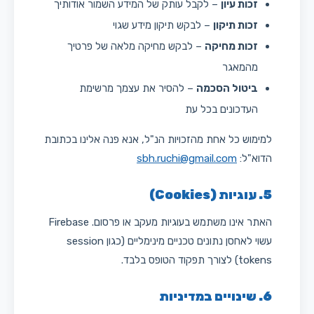
זכות עיון
– לקבל עותק של המידע השמור אודותיך
זכות תיקון
– לבקש תיקון מידע שגוי
זכות מחיקה
– לבקש מחיקה מלאה של פרטיך
מהמאגר
ביטול הסכמה
– להסיר את עצמך מרשימת
העדכונים בכל עת
למימוש כל אחת מהזכויות הנ"ל, אנא פנה אלינו בכתובת
הדוא"ל:
sbh.ruchi@gmail.com
5. עוגיות (Cookies)
האתר אינו משתמש בעוגיות מעקב או פרסום. Firebase
עשוי לאחסן נתונים טכניים מינימליים (כגון session
tokens) לצורך תפקוד הטופס בלבד.
6. שינויים במדיניות